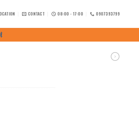
OCATION
CONTACT
08:00 - 17:00
0907393799
HỆ