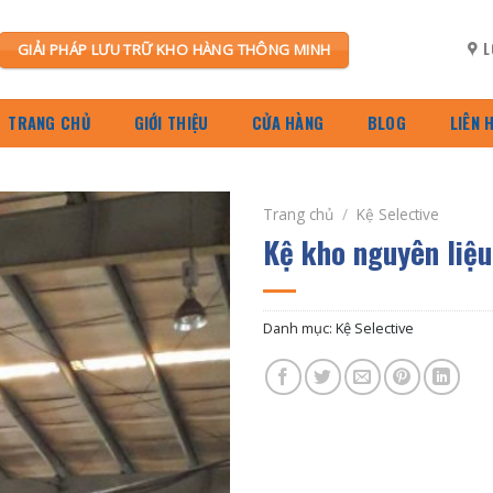
L
GIẢI PHÁP LƯU TRỮ KHO HÀNG THÔNG MINH
TRANG CHỦ
GIỚI THIỆU
CỬA HÀNG
BLOG
LIÊN 
Trang chủ
/
Kệ Selective
Kệ kho nguyên liệu
Danh mục:
Kệ Selective