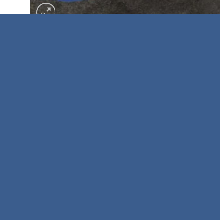
MÔ TẢ
ĐÁNH GIÁ (0)
Một số hình ảnh về
Kệ Select
SẢN PHẨM TƯƠNG TỰ